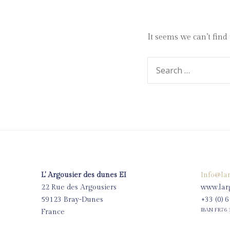
It seems we can’t find
Search
for:
L' Argousier des dunes EI
Info@lar
22 Rue des Argousiers
www.larg
59123 Bray-Dunes
+33 (0) 
IBAN FR76 
France