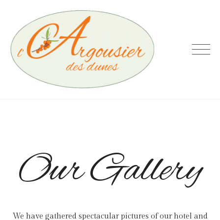
Skip
to
content
L'Argousier
des Dunes
Our Gallery
We have gathered spectacular pictures of our hotel and